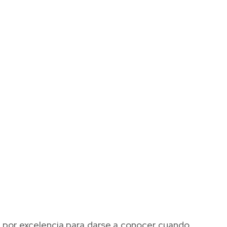
o por excelencia para darse a conocer cuando