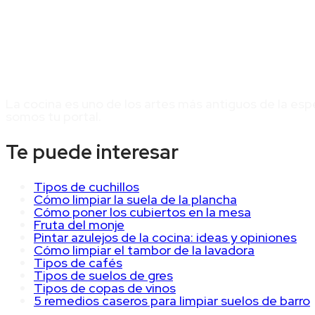
La cocina es uno de los artes más antiguos de la esp
somos tu portal.
Te puede interesar
Tipos de cuchillos
Cómo limpiar la suela de la plancha
Cómo poner los cubiertos en la mesa
Fruta del monje
Pintar azulejos de la cocina: ideas y opiniones
Cómo limpiar el tambor de la lavadora
Tipos de cafés
Tipos de suelos de gres
Tipos de copas de vinos
5 remedios caseros para limpiar suelos de barro