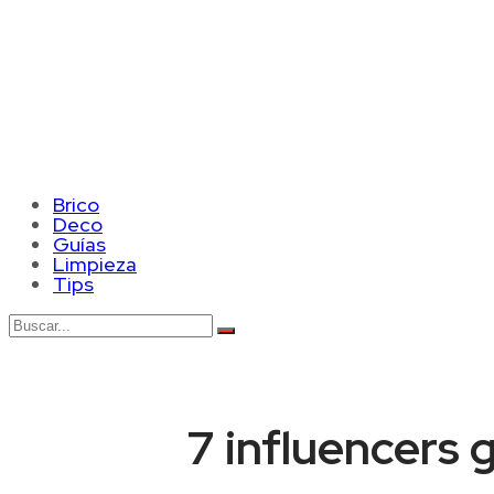
Brico
Deco
Guías
Limpieza
Tips
7 influencers 