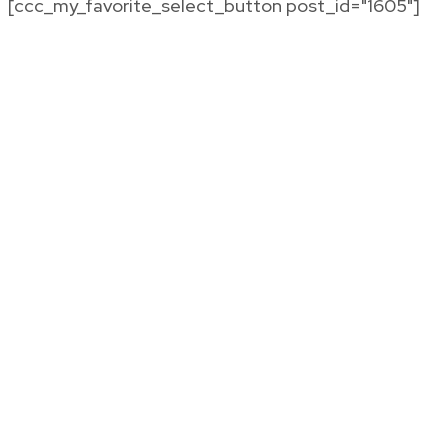
[ccc_my_favorite_select_button post_id="1605"]