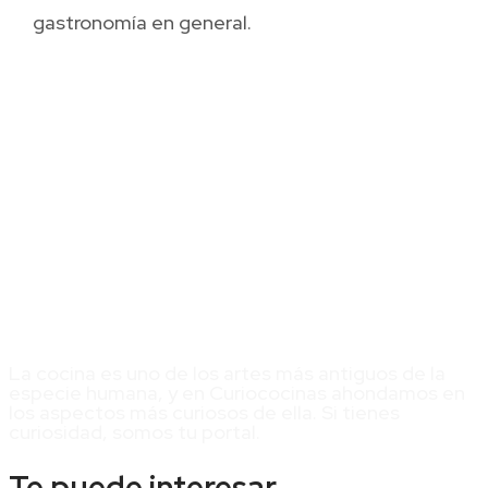
gastronomía en general.
La cocina es uno de los artes más antiguos de la
especie humana, y en Curiococinas ahondamos en
los aspectos más curiosos de ella. Si tienes
curiosidad, somos tu portal.
Te puede interesar