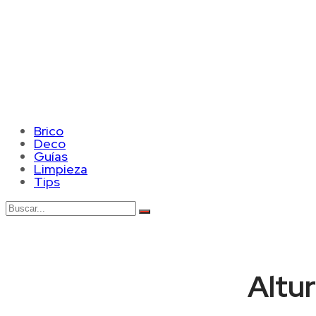
Brico
Deco
Guías
Limpieza
Tips
Altur