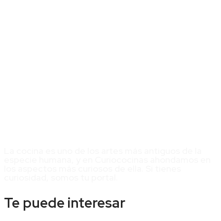
La cocina es uno de los artes más antiguos de la
especie humana, y en Curiococinas ahondamos en
los aspectos más curiosos de ella. Si tienes
curiosidad, somos tu portal.
Te puede interesar