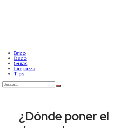
Brico
Deco
Guías
Limpieza
Tips
¿Dónde poner el