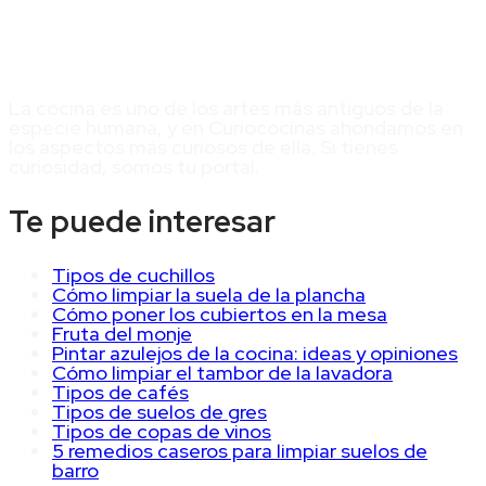
La cocina es uno de los artes más antiguos de la
especie humana, y en Curiococinas ahondamos en
los aspectos más curiosos de ella. Si tienes
curiosidad, somos tu portal.
Te puede interesar
Tipos de cuchillos
Cómo limpiar la suela de la plancha
Cómo poner los cubiertos en la mesa
Fruta del monje
Pintar azulejos de la cocina: ideas y opiniones
Cómo limpiar el tambor de la lavadora
Tipos de cafés
Tipos de suelos de gres
Tipos de copas de vinos
5 remedios caseros para limpiar suelos de
barro