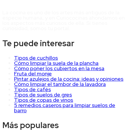
La cocina es uno de los artes más antiguos de la
especie humana, y en Curiococinas ahondamos en
los aspectos más curiosos de ella. Si tienes
curiosidad, somos tu portal.
Te puede interesar
Tipos de cuchillos
Cómo limpiar la suela de la plancha
Cómo poner los cubiertos en la mesa
Fruta del monje
Pintar azulejos de la cocina: ideas y opiniones
Cómo limpiar el tambor de la lavadora
Tipos de cafés
Tipos de suelos de gres
Tipos de copas de vinos
5 remedios caseros para limpiar suelos de
barro
Más populares