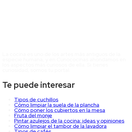
La cocina es uno de los artes más antiguos de la
especie humana, y en Curiococinas ahondamos en
los aspectos más curiosos de ella. Si tienes
curiosidad, somos tu portal.
Te puede interesar
Tipos de cuchillos
Cómo limpiar la suela de la plancha
Cómo poner los cubiertos en la mesa
Fruta del monje
Pintar azulejos de la cocina: ideas y opiniones
Cómo limpiar el tambor de la lavadora
Tipos de cafés