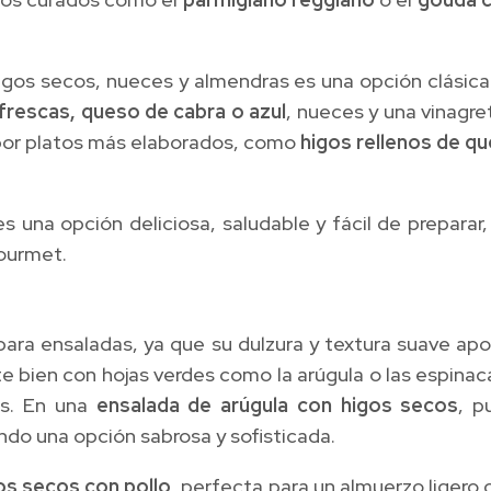
gos secos, nueces y almendras es una opción clásica
frescas, queso de cabra o azul
, nueces y una vinagre
 por platos más elaborados, como
higos rellenos de q
una opción deliciosa, saludable y fácil de preparar,
gourmet.
ara ensaladas, ya que su dulzura y textura suave apo
e bien con hojas verdes como la arúgula o las espina
os. En una
ensalada de arúgula con higos secos
, p
ndo una opción sabrosa y sofisticada.
os secos con pollo
, perfecta para un almuerzo ligero 