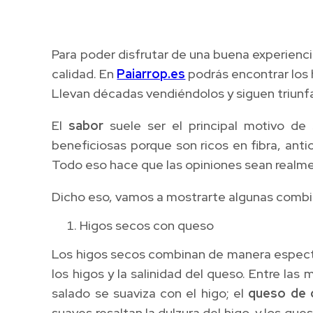
Para poder disfrutar de una buena experiencia
calidad. En
Paiarrop.es
podrás encontrar los
Llevan décadas vendiéndolos y siguen triunfa
El
sabor
suele ser el principal motivo d
beneficiosas porque son ricos en fibra, anti
Todo eso hace que las opiniones sean realm
Dicho eso, vamos a mostrarte algunas combi
Higos secos con queso
Los higos secos combinan de manera espectac
los higos y la salinidad del queso. Entre l
salado se suaviza con el higo; el
queso de 
suaves resaltan la dulzura del higo, y los q