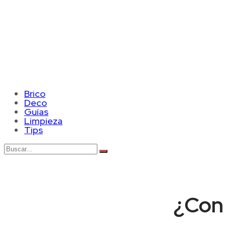
Brico
Deco
Guías
Limpieza
Tips
¿Con