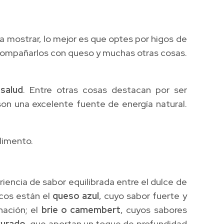
 a mostrar, lo mejor es que optes por higos de
acompañarlos con queso y muchas otras cosas.
 salud
. Entre otras cosas destacan por ser
 son una excelente fuente de energía natural.
limento.
encia de sabor equilibrada entre el dulce de
ecos están el
queso azul
, cuyo sabor fuerte y
nación; el
brie o camembert
, cuyos sabores
curado
, que aportan un toque de profundidad