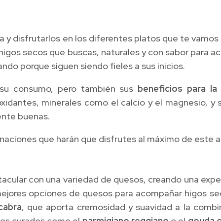
 y disfrutarlos en los diferentes platos que te vamos
 higos secos que buscas, naturales y con sabor para 
ndo porque siguen siendo fieles a sus inicios.
e su consumo, pero también sus
beneficios para la
oxidantes, minerales como el calcio y el magnesio, y
ente buenas.
naciones que harán que disfrutes al máximo de este a
ular con una variedad de quesos, creando una experi
as mejores opciones de quesos para acompañar higos s
cabra
, que aporta cremosidad y suavidad a la combi
uesos curados como el
parmigiano reggiano
o el
gouda 