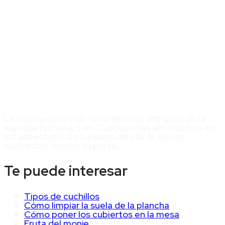
La cocina es uno de los artes más antiguos de la
especie humana, y en Curiococinas ahondamos en
los aspectos más curiosos de ella. Si tienes
curiosidad, somos tu portal.
Te puede interesar
Tipos de cuchillos
Cómo limpiar la suela de la plancha
Cómo poner los cubiertos en la mesa
Fruta del monje