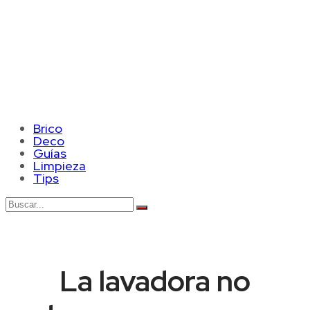
Brico
Deco
Guías
Limpieza
Tips
La lavadora no