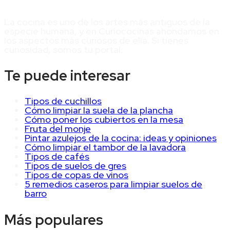
La cocina es uno de los artes más antiguos de la
especie humana, y en Curiococinas ahondamos en
los aspectos más curiosos de ella. Si tienes
curiosidad, somos tu portal.
Te puede interesar
Tipos de cuchillos
Cómo limpiar la suela de la plancha
Cómo poner los cubiertos en la mesa
Fruta del monje
Pintar azulejos de la cocina: ideas y opiniones
Cómo limpiar el tambor de la lavadora
Tipos de cafés
Tipos de suelos de gres
Tipos de copas de vinos
5 remedios caseros para limpiar suelos de
barro
Más populares