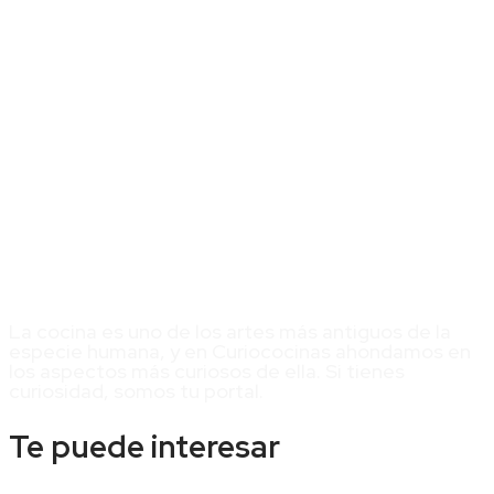
La cocina es uno de los artes más antiguos de la
especie humana, y en Curiococinas ahondamos en
los aspectos más curiosos de ella. Si tienes
curiosidad, somos tu portal.
Te puede interesar