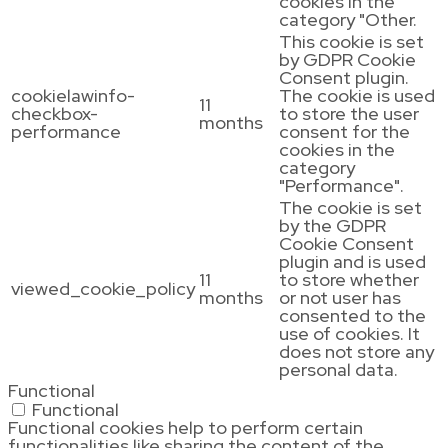
cookies in the
category "Other.
This cookie is set
by GDPR Cookie
Consent plugin.
cookielawinfo-
The cookie is used
11
checkbox-
to store the user
months
performance
consent for the
cookies in the
category
"Performance".
The cookie is set
by the GDPR
Cookie Consent
plugin and is used
11
to store whether
viewed_cookie_policy
months
or not user has
consented to the
use of cookies. It
does not store any
personal data.
Functional
Functional
Functional cookies help to perform certain
functionalities like sharing the content of the