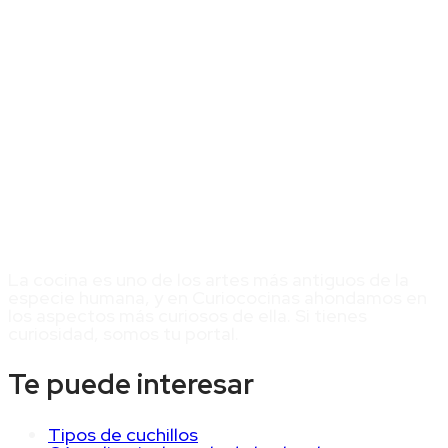
La cocina es uno de los artes más antiguos de la
especie humana, y en Curiococinas ahondamos en
los aspectos más curiosos de ella. Si tienes
curiosidad, somos tu portal.
Te puede interesar
Tipos de cuchillos